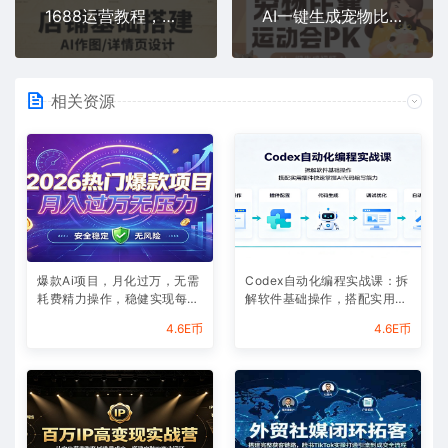
1688运营教程，助力商家提升流量与转化
AI一键生成宠物比赛运动会PK视频，纯原创不用剪不用拍，每天十分钟，轻松月入过1W+
相关资源
爆款Ai项目，月化过万，无需
Codex自动化编程实战课：拆
耗费精力操作，稳健实现每月
解软件基础操作，搭配实用插
增收
件快速掌握AI代码编写能力
4.6E币
4.6E币