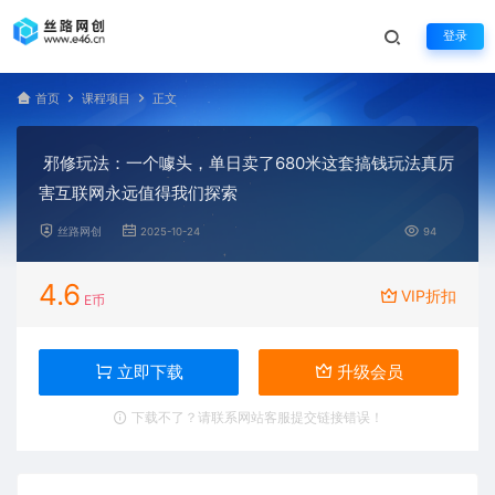
登录
首页
课程项目
正文
邪修玩法：一个噱头，单日卖了680米这套搞钱玩法真厉
害互联网永远值得我们探索
丝路网创
2025-10-24
94
4.6
VIP折扣
E币
立即下载
升级会员
下载不了？请联系网站客服提交链接错误！