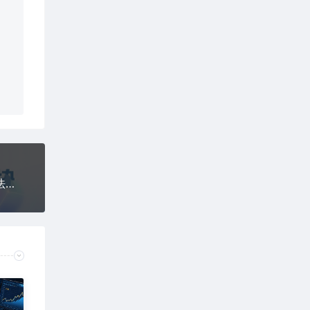
邪修玩法：一个噱头，单日卖了680米这套搞钱玩法真厉害互联网永远值得我们探索