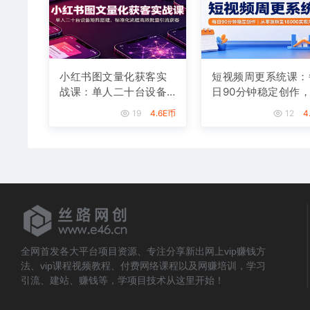
小红书图文量化获客实
短视频周更系统课：
战课：单人二十台设备
日90分钟稳定创作
矩阵搭建，标准化流程
零涨粉至18000实现
19
4.6E币
12
4
高效批量引流获客
入八千
全网首发各大平台项目资源、专注分享新出网上vip赚钱方
法、vip课程视频教程、付费网络课程以及网赚培训，学习
引流、建站、赚钱等，学项目技术从这里开始！