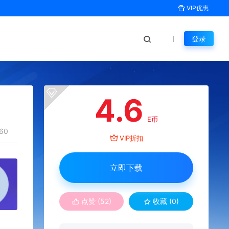
VIP优惠
登录
4.6
E币
60
VIP折扣
立即下载
点赞 (
52
)
收藏 (0)