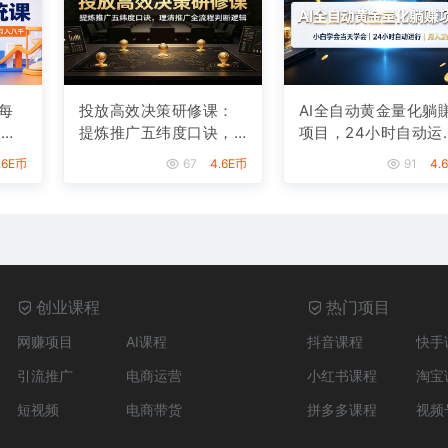
每
投放高效决策研修课：
AI全自动黄金量化躺
，从
提炼推广五纬度口诀，
项目，24小时自动运
月
理清推广全流程判断逻
行，月入2W！
.6E币
67
4.6E币
91
4.
辑
创业课程
热门项目
网赚项目
AI课程
抖音课程
快手
引流推广
电商运营
小红书课程
淘宝
短视频
电商带货
拼多多课程
视频