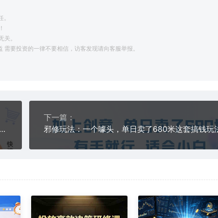
任。
！
无关。
利益 需要投资的一律不要相信，访客发现请向客服举报。
下一篇：
做账报税实操快速上手，从0-1学会套账建立，做账准备，企业税务申报