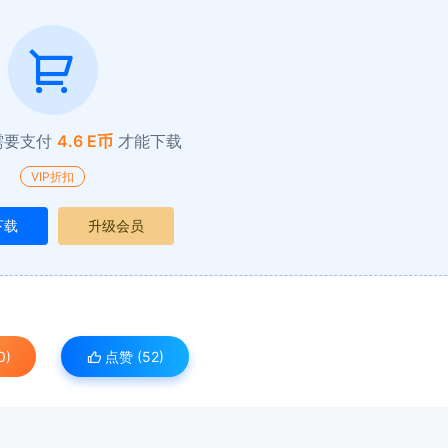
需要支付
4.6 E币
才能下载
VIP折扣
下载
升级会员
0)
点赞 (
52
)