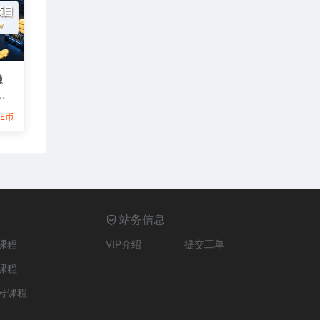
賺
6E币
站务信息
课程
VIP介绍
提交工单
课程
号课程