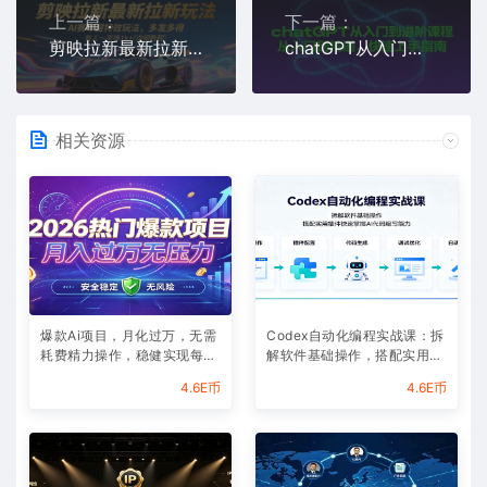
上一篇：
下一篇：
剪映拉新最新拉新玩法，AI赛车服特效玩法，多发多得，有人一天挣1k+(详细教程)
chatGPT从入门到进阶课程，从入门到精通，快速上手指南
相关资源
爆款Ai项目，月化过万，无需
Codex自动化编程实战课：拆
耗费精力操作，稳健实现每月
解软件基础操作，搭配实用插
增收
件快速掌握AI代码编写能力
4.6E币
4.6E币