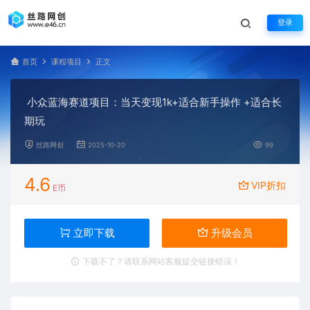
登录
首页
课程项目
正文
小众蓝海赛道项目：当天变现1k+适合新手操作 +适合长
期玩
丝路网创
2025-10-20
99
4.6
VIP折扣
E币
立即下载
升级会员
下载不了？请联系网站客服提交链接错误！