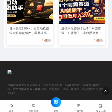
日入稳定300+，全自动抢福
没技术没资源？这4个刚需赛
袋闲暇稳定创收，零基础小白
道，AI就能干，小白照做月入
轻松上手
2W
4.6E币
4.6E币
全网首发各大平台项目资源、专注分享新出网上vip赚钱方法、vip课程视频教
程、付费网络课程以及网赚培训，学习引流、建站、赚钱等，学项目技术从这里
开始！
© 2025 e46.cn All rights reserved
网站地图
菜单
首页
全部资源
升级vip
提交工单