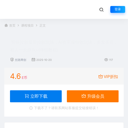
登录
首页
课程项目
正文
剪映拉新最新拉新玩法，AI赛车服特效玩法，多发多得，
有人一天挣1k+(详细教程)
丝路网创
2025-10-20
117
4.6
VIP折扣
E币
立即下载
升级会员
下载不了？请联系网站客服提交链接错误！