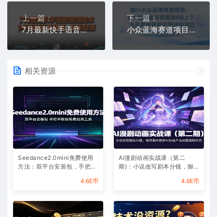
上一篇：
下一篇：
7月最新快手语音激活技术，14天起号不激活，效果自测
小众蓝海赛道项目：当天变现1k+适合新手操作 +适合长期玩
相关资源
Seedance2.0mini免费使用
AI漫剧动画实战课（第二
方法：双平台安装包，手把手
期)：小说改写剧本分镜，御
教你免费启用工具
灵画布即梦AI快速产出完整漫
4.6E币
4.6E币
剧作品