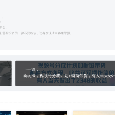
任。
！
无关。
利益 需要投资的一律不要相信，访客发现请向客服举报。
下一篇：
5G时代美心一站式帮你开启直播带货之路【音频】