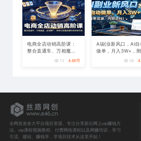
电商全店动销高阶课：
AI副业新风口，AI自
整合直通车、万相魔
做单，月入3W+，
盒、全站推广，系统化
单资源
13
4.6E币
58
4
搭建店铺长效动销方案
全网首发各大平台项目资源、专注分享新出网上vip赚钱方
法、vip课程视频教程、付费网络课程以及网赚培训，学习
引流、建站、赚钱等，学项目技术从这里开始！