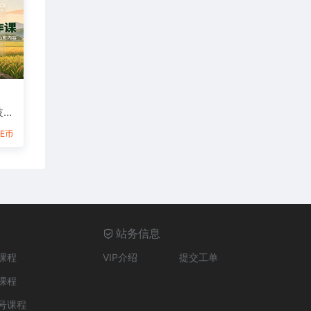
技
高
6E币
站务信息
课程
VIP介绍
提交工单
课程
号课程