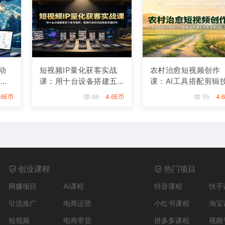
动
短视频IP量化获客实战
农村治愈短视频创作
附接
课：用十台设备搭建五
课：AI工具搭配剪辑
十账号矩阵，精准打造
巧，零基础快速制作
.6E币
86
4.6E币
95
4.
引流接单型流量账号
质感田园治愈内容
创业课程
热门项目
网赚项目
AI课程
抖音课程
快手
引流推广
电商运营
小红书课程
淘宝
短视频
电商带货
拼多多课程
视频