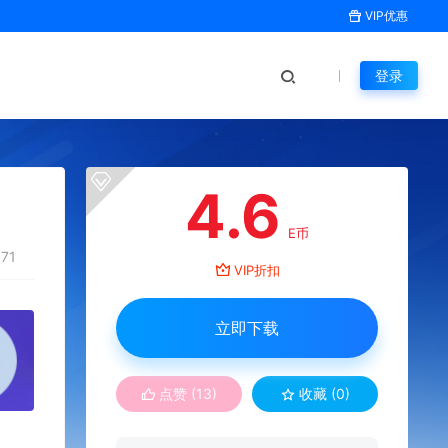
VIP优惠
登录
4.6
E币
71
VIP折扣
立即下载
点赞 (
13
)
收藏 (0)