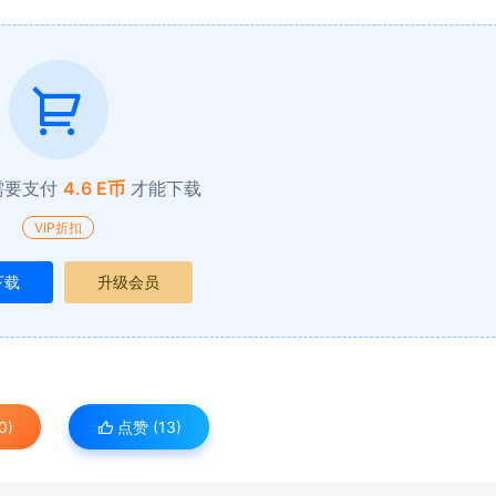
需要支付
4.6 E币
才能下载
VIP折扣
下载
升级会员
0)
点赞 (
13
)