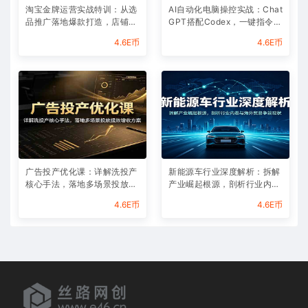
淘宝金牌运营实战特训：从选
AI自动化电脑操控实战：Chat
品推广落地爆款打造，店铺运
GPT搭配Codex，一键指令远
营全链路拆解
程自动操控电脑完成工作
4.6E币
4.6E币
广告投产优化课：详解洗投产
新能源车行业深度解析：拆解
核心手法，落地多场景投放提
产业崛起根源，剖析行业内卷
效增收方案
与海外贸易争端现状
4.6E币
4.6E币