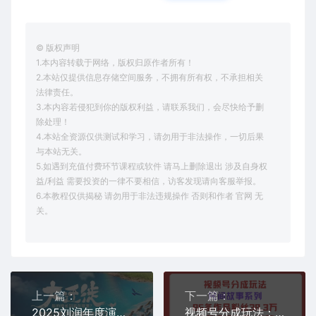
© 版权声明
1.本内容转载于网络，版权归原作者所有！
2.本站仅提供信息存储空间服务，不拥有所有权，不承担相关
法律责任。
3.本内容若侵犯到你的版权利益，请联系我们，会尽快给予删
除处理！
4.本站全资源仅供测试和学习，请勿用于非法操作，一切后果
与本站无关。
5.如遇到充值付费环节课程或软件 请马上删除退出 涉及自身权
益/利益 需要投资的一律不要相信，访客发现请向客服举报。
6.本教程仅供揭秘 请勿用于非法违规操作 否则和作者 官网 无
关。
上一篇：
下一篇：
2025刘润年度演讲全程回放，大迁徙新的增长到底在哪里？
视频号分成玩法：民间故事系列，全程AI生成85条作品粉丝38.3万单条视频变现4位数