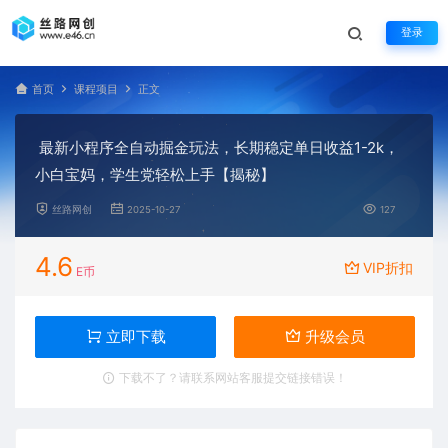
登录
首页
课程项目
正文
最新小程序全自动掘金玩法，长期稳定单日收益1-2k，
小白宝妈，学生党轻松上手【揭秘】
丝路网创
2025-10-27
127
4.6
VIP折扣
E币
立即下载
升级会员
下载不了？请联系网站客服提交链接错误！