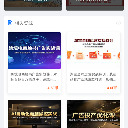
相关资源
跨境电商脸书广告实战课：对
淘宝金牌运营实战特训：从选
标百位百万操盘手，系统化运
品推广落地爆款打造，店铺运
营告别盲目投放试错
营全链路拆解
4.6E币
4.6E币