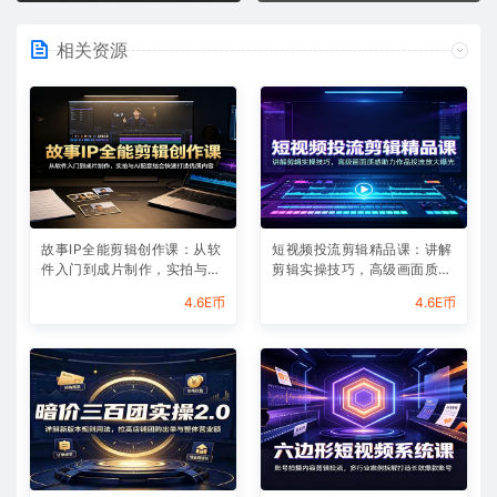
相关资源
故事IP全能剪辑创作课：从软
短视频投流剪辑精品课：讲解
件入门到成片制作，实拍与AI
剪辑实操技巧，高级画面质感
配音结合快速打造优质内容
助力作品投流放大曝光
4.6E币
4.6E币