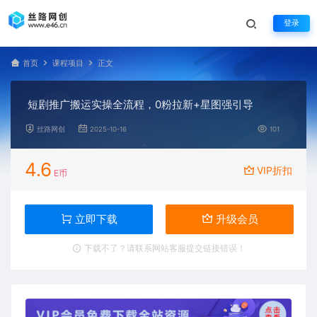
登录
首页
课程项目
正文
短剧推广搬运实操全流程，0粉拉新+星图强引导
丝路网创
2025-10-16
101
4.6
VIP折扣
E币
立即下载
升级会员
下载不了？请联系网站客服提交链接错误！