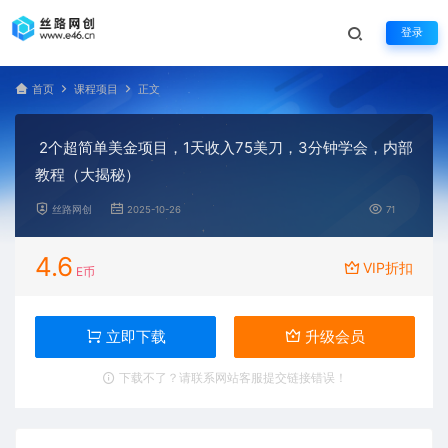
登录
首页
课程项目
正文
2个超简单美金项目，1天收入75美刀，3分钟学会，内部
教程（大揭秘）
丝路网创
2025-10-26
71
4.6
VIP折扣
E币
立即下载
升级会员
下载不了？请联系网站客服提交链接错误！