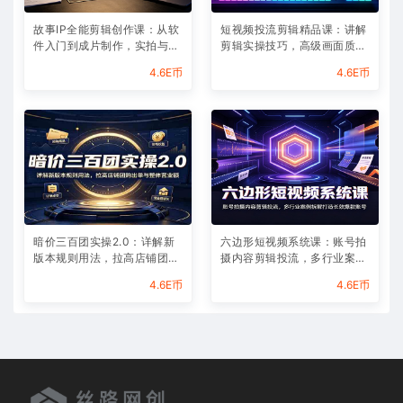
故事IP全能剪辑创作课：从软
短视频投流剪辑精品课：讲解
件入门到成片制作，实拍与AI
剪辑实操技巧，高级画面质感
配音结合快速打造优质内容
助力作品投流放大曝光
4.6E币
4.6E币
暗价三百团实操2.0：详解新
六边形短视频系统课：账号拍
版本规则用法，拉高店铺团购
摄内容剪辑投流，多行业案例
出单与整体营业额
拆解打造长效爆款账号
4.6E币
4.6E币