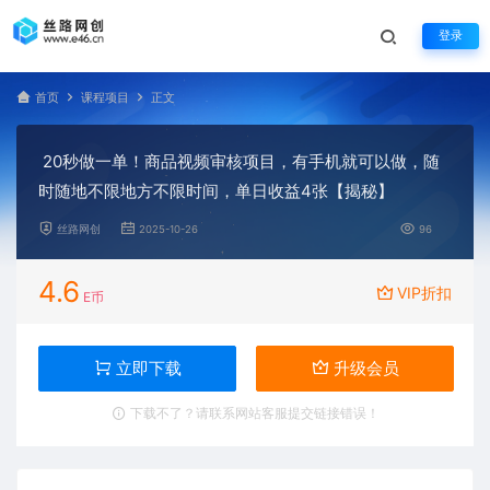
登录
首页
课程项目
正文
20秒做一单！商品视频审核项目，有手机就可以做，随
时随地不限地方不限时间，单日收益4张【揭秘】
丝路网创
2025-10-26
96
4.6
VIP折扣
E币
立即下载
升级会员
下载不了？请联系网站客服提交链接错误！