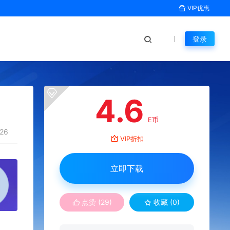
VIP优惠
登录
4.6
E币
26
VIP折扣
立即下载
点赞 (
29
)
收藏 (0)