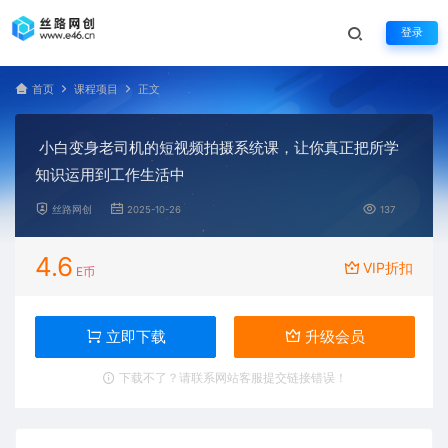
登录
首页
课程项目
正文
小白变身老司机的短视频拍摄系统课，让你真正把所学
知识运用到工作生活中
丝路网创
2025-10-26
137
4.6
VIP折扣
E币
立即下载
升级会员
下载不了？请联系网站客服提交链接错误！