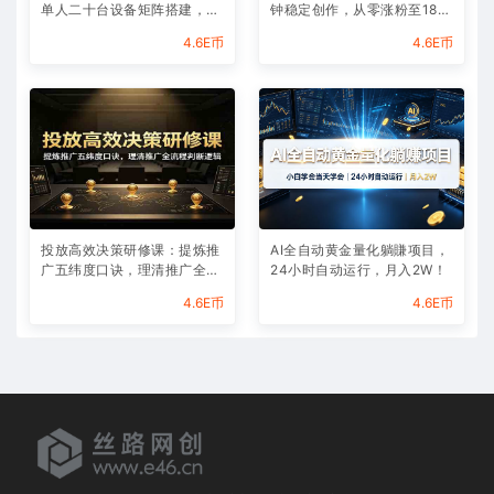
单人二十台设备矩阵搭建，标
钟稳定创作，从零涨粉至180
准化流程高效批量引流获客
00实现月入八千
4.6E币
4.6E币
投放高效决策研修课：提炼推
AI全自动黄金量化躺賺项目，
广五纬度口诀，理清推广全流
24小时自动运行，月入2W！
程判断逻辑
4.6E币
4.6E币