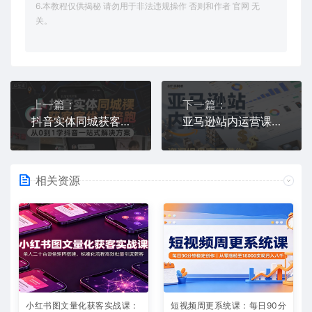
6.本教程仅供揭秘 请勿用于非法违规操作 否则和作者 官网 无
关。
上一篇：
下一篇：
抖音实体同城获客线上陪跑，从0到1学抖音一站式解决方案
亚马逊站内运营课：资深操盘高手带你玩转亚马逊
相关资源
小红书图文量化获客实战课：
短视频周更系统课：每日90分