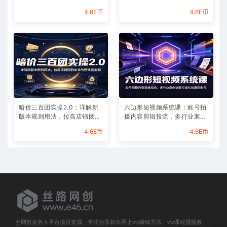
配音结合快速打造优质内容
助力作品投流放大曝光
4.6E币
4.6E币
暗价三百团实操2.0：详解新
六边形短视频系统课：账号拍
版本规则用法，拉高店铺团购
摄内容剪辑投流，多行业案例
出单与整体营业额
拆解打造长效爆款账号
4.6E币
4.6E币
全网首发各大平台项目资源、专注分享新出网上vip赚钱方法、vip课程视频教