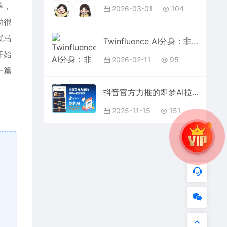
单，
2026-03-01
104
助很
就马
Twinfluence AI分身：非技术党也能做，品牌内容省时做，还能轻松带货
开始
2026-02-11
95
一篇
抖音官方力推的即梦AI拉新项目，0粉丝也能日入857+（附即梦AI拉新推广入口及教学）
2025-11-15
151