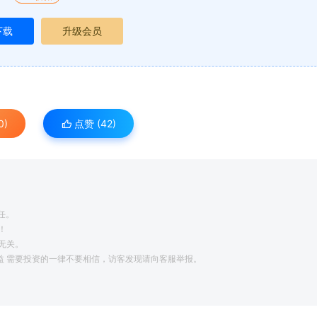
下载
升级会员
0)
点赞 (
42
)
任。
！
无关。
利益 需要投资的一律不要相信，访客发现请向客服举报。