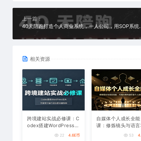
上一篇：
40天陪跑打造个人商业系统，
相关资源
跨境建站实战必修课：C
自媒体个人成长全能
odex搭建WordPress站
课：修炼镜头与语言
点，关键词外链打造谷
底，巧用AI做内容打
22
4.6E币
53
4
歌流量阵地
个人自媒体IP