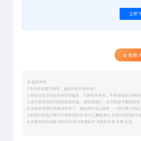
立即
收藏 (
© 版权声明
1.本内容转载于网络，版权归原作者所有！
2.本站仅提供信息存储空间服务，不拥有所有权，不承担相关法律责
3.本内容若侵犯到你的版权利益，请联系我们，会尽快给予删除处理
4.本站全资源仅供测试和学习，请勿用于非法操作，一切后果与本站
5.如遇到充值付费环节课程或软件 请马上删除退出 涉及自身权益/
6.本教程仅供揭秘 请勿用于非法违规操作 否则和作者 官网 无关。