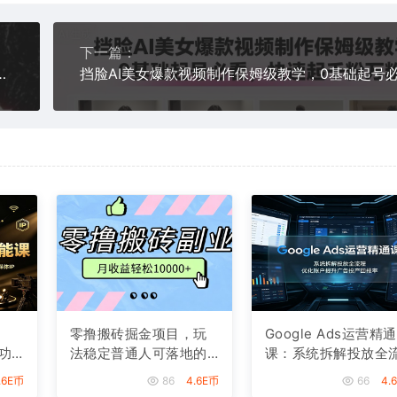
下一篇：
一人公司，用SOP系统跑出百W变现
零撸搬砖掘金项目，玩
Google Ads运营精通
功
法稳定普通人可落地的
课：系统拆解投放全
造
长期副业，月收益轻松1
程，优化账户提升广
.6E币
86
4.6E币
66
4.
0000+
投产回报率