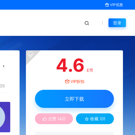
VIP优惠
登录
4.6
号，
E币
VIP折扣
39
立即下载
点赞 (
42
)
收藏 (0)