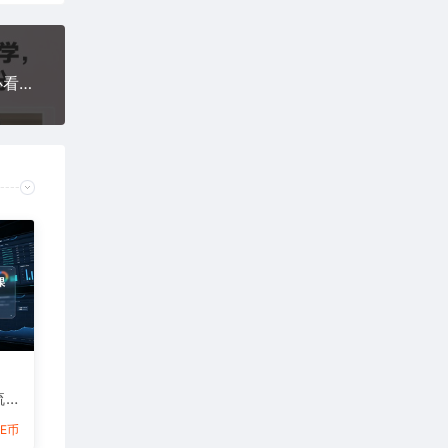
挡脸AI美女爆款视频制作保姆级教学，0基础起号必看，快速起千粉万粉
流
告
6E币