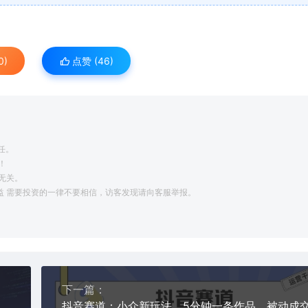
0)
点赞 (
46
)
任。
！
无关。
利益 需要投资的一律不要相信，访客发现请向客服举报。
下一篇：
5张【揭秘】