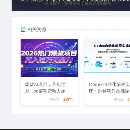
相关资源
爆款Ai项目，月化过
Codex自动化编程
万，无需耗费精力操
课：拆解软件基础操
作，稳健实现每月增收
作，搭配实用插件快
67
4.6E币
64
4
掌握AI代码编写能力