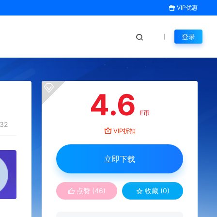
VIP优惠
登录
4.6
E币
32
VIP折扣
立即下载
点赞 (
46
)
收藏 (0)