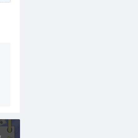
抖音赛道：小众新玩法，5分钟一条作品，被动成交，日利润3张