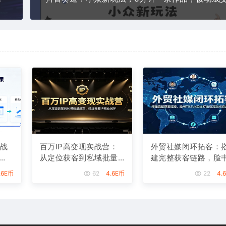
实战
百万IP高变现实战营：
外贸社媒闭环拓客：
从定位获客到私域批量
建完整获客链路，脸
速
成交，搭建完整IP商业
ikTok实操打通引流
.6E币
62
4.6E币
22
4.
闭环
交全流程