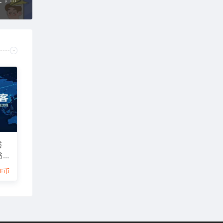
搭
书T
到成
6E币