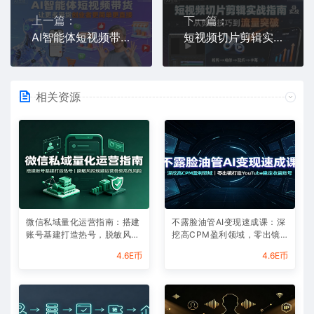
上一篇：
下一篇：
AI智能体短视频带货，让更多带货创业者更简单更直接
短视频切片剪辑实战指南，从剪辑技巧到流量突破
相关资源
微信私域量化运营指南：搭建
不露脸油管AI变现速成课：深
账号基建打造热号，脱敏风控
挖高CPM盈利领域，零出镜
规避运营各类高危风险
打造YouTube稳定收益账号
4.6E币
4.6E币