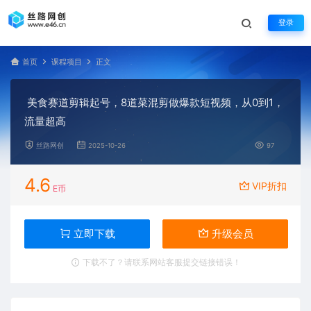
登录
首页
课程项目
正文
美食赛道剪辑起号，8道菜混剪做爆款短视频，从0到1，
流量超高
丝路网创
2025-10-26
97
4.6
VIP折扣
E币
立即下载
升级会员
下载不了？请联系网站客服提交链接错误！