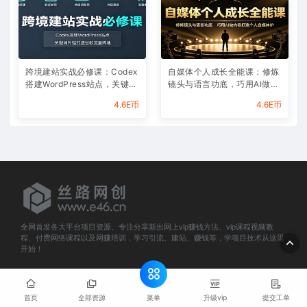
跨境建站实战必修课：Codex
自媒体个人成长全能课：修炼
搭建WordPress站点，关键词
镜头与语言功底，巧用AI做内
外链打造谷歌流量阵地
容打造个人自媒体IP
4.6E币
4.6E币
全网首发各大平台项目资源、专注分享新出网上vip赚钱方法、vip课程视频教
程、付费网络课程以及网赚培训，学习引流、建站、赚钱等，学项目技术从这里
开始！
© 2025 e46.cn All rights reserved
网站地图
菜单
首页
全部资源
升级vip
提交工单