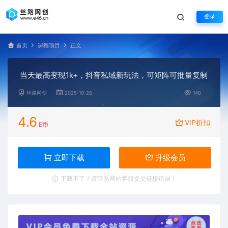
登录
首页
课程项目
正文
当天最高变现1k+，抖音私域新玩法，可矩阵可批量复制
丝路网创
2025-10-26
140
4.6
VIP折扣
E币
立即下载
升级会员
下载不了？请联系网站客服提交链接错误！