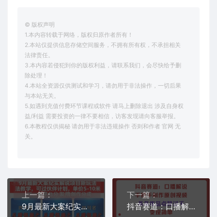
© 版权声明
1.本内容转载于网络，版权归原作者所有！
2.本站仅提供信息存储空间服务，不拥有所有权，不承担相关
法律责任。
3.本内容若侵犯到你的版权利益，请联系我们，会尽快给予删
除处理！
4.本站全资源仅供测试和学习，请勿用于非法操作，一切后果
与本站无关。
5.如遇到充值付费环节课程或软件 请马上删除退出 涉及自身权
益/利益 需要投资的一律不要相信，访客发现请向客服举报。
6.本教程仅供揭秘 请勿用于非法违规操作 否则和作者 官网 无
关。
上一篇：
下一篇：
9月最新大案纪实解说项目新玩法教学，可过伙伴计划，单价5-10米，多平台分发撸创作分成
抖音赛道：口播解说，手把手教你制作原创视频，条条作品点赞过千，变现简单