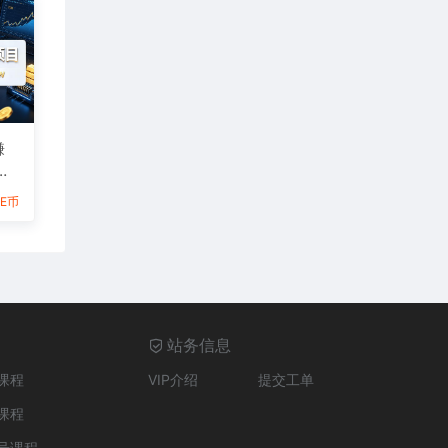
賺
6E币
站务信息
课程
VIP介绍
提交工单
课程
号课程