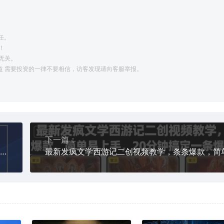
任。
！
无关。
利益 需要投资的一律不要相信，访客发现请向客服举报。
下一篇：
国学抖音带货玩法，AI生成内容+高利润选品，轻松月入1W+