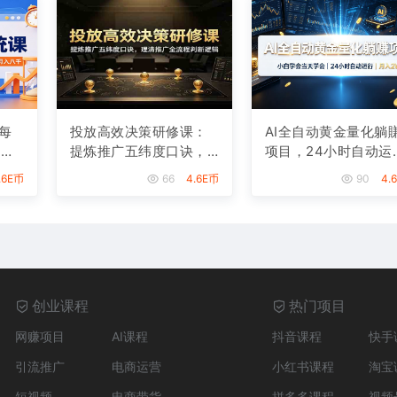
每
投放高效决策研修课：
AI全自动黄金量化躺
，从
提炼推广五纬度口诀，
项目，24小时自动运
月
理清推广全流程判断逻
行，月入2W！
.6E币
66
4.6E币
90
4.
辑
创业课程
热门项目
网赚项目
AI课程
抖音课程
快手
引流推广
电商运营
小红书课程
淘宝
短视频
电商带货
拼多多课程
视频