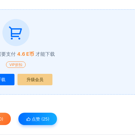
需要支付
4.6 E币
才能下载
VIP折扣
下载
升级会员
0)
点赞 (
25
)