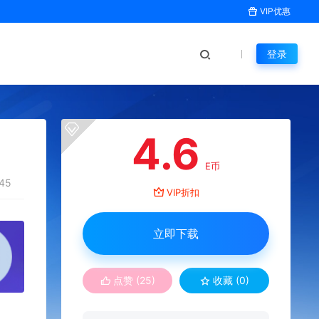
VIP优惠
登录
4.6
E币
45
VIP折扣
立即下载
点赞 (
25
)
收藏 (0)