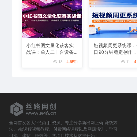
小红书图文量化获客实
短视频周更系统课：
战课：单人二十台设备
日90分钟稳定创作
矩阵搭建，标准化流程
零涨粉至18000实现
18
4.6E币
11
4
高效批量引流获客
入八千
全网首发各大平台项目资源、专注分享新出网上vip赚钱方
法、vip课程视频教程、付费网络课程以及网赚培训，学习
引流、建站、赚钱等，学项目技术从这里开始！