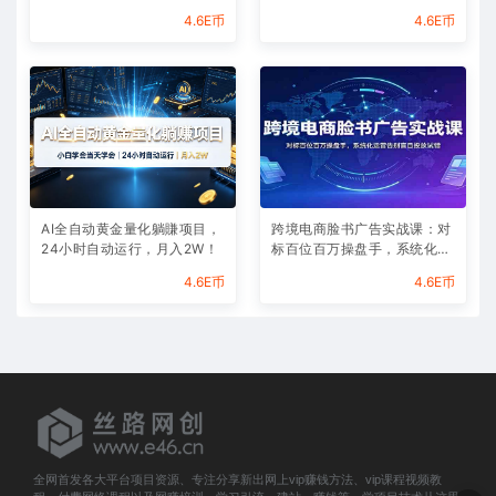
00实现月入八千
程判断逻辑
4.6E币
4.6E币
AI全自动黄金量化躺賺项目，
跨境电商脸书广告实战课：对
24小时自动运行，月入2W！
标百位百万操盘手，系统化运
营告别盲目投放试错
4.6E币
4.6E币
全网首发各大平台项目资源、专注分享新出网上vip赚钱方法、vip课程视频教