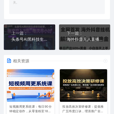
关。
上一篇：
下一篇：
头条号AI黑科技生成奇异故事，稳定日入3张，每天半小时
海外抖音无人直播，单日产出1.5k+，长期稳定，新手可玩，无脑操作【揭秘】
相关资源
短视频周更系统课：每日90分
投放高效决策研修课：提炼推
钟稳定创作，从零涨粉至180
广五纬度口诀，理清推广全流