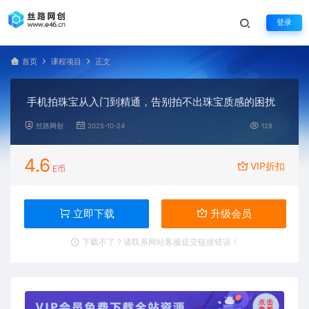
登录
首页
课程项目
正文
手机拍珠宝从入门到精通，告别拍不出珠宝质感的困扰
丝路网创
2025-10-24
128
4.6
VIP折扣
E币
立即下载
升级会员
下载不了？请联系网站客服提交链接错误！