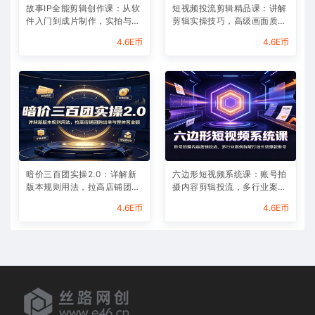
故事IP全能剪辑创作课：从软
短视频投流剪辑精品课：讲解
件入门到成片制作，实拍与AI
剪辑实操技巧，高级画面质感
配音结合快速打造优质内容
助力作品投流放大曝光
4.6E币
4.6E币
暗价三百团实操2.0：详解新
六边形短视频系统课：账号拍
版本规则用法，拉高店铺团购
摄内容剪辑投流，多行业案例
出单与整体营业额
拆解打造长效爆款账号
4.6E币
4.6E币