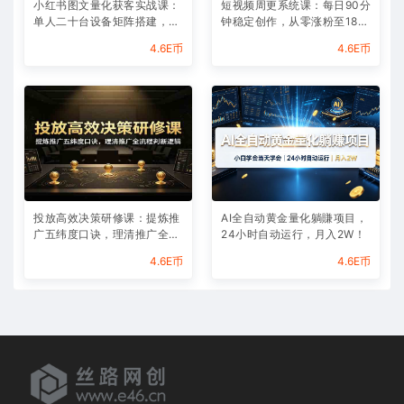
小红书图文量化获客实战课：
短视频周更系统课：每日90分
单人二十台设备矩阵搭建，标
钟稳定创作，从零涨粉至180
准化流程高效批量引流获客
00实现月入八千
4.6E币
4.6E币
投放高效决策研修课：提炼推
AI全自动黄金量化躺賺项目，
广五纬度口诀，理清推广全流
24小时自动运行，月入2W！
程判断逻辑
4.6E币
4.6E币