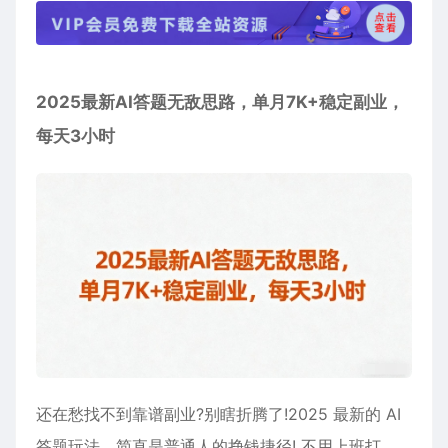
2025最新
AI答题
无敌思路，单月7K+稳定副业，
每天3小时
还在愁找不到靠谱副业?别瞎折腾了!2025 最新的 AI
答题玩法，简直是普通人的挣钱捷径!​ 不用上班打