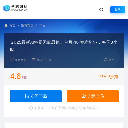
登录
首页
课程项目
正文
2025最新AI答题无敌思路，单月7K+稳定副业，每天3小
时
丝路网创
2025-10-24
147
4.6
VIP折扣
E币
立即下载
升级会员
下载不了？请联系网站客服提交链接错误！