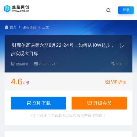
登录
首页
课程项目
正文
财商创富课第六期8月22-24号，如何从10W起步，一步
步实现大目标
丝路网创
2025-10-24
151
4.6
VIP折扣
E币
立即下载
升级会员
下载不了？请联系网站客服提交链接错误！