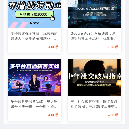
零撸搬砖掘金项目，玩法稳定
Google Ads运营精通课：系
普通人可落地的长期副业，月
统拆解投放全流程，优化账户
收益轻松10000+
提升广告投产回报率
4.6E币
4.6E币
多平台直播获客实战：单人多
中年社交破局指南：解读友谊
账号同步开播，一份时间撬动
衰退数据，理清35岁后难交真
多渠道精准流量
心朋友的根源
4.6E币
4.6E币