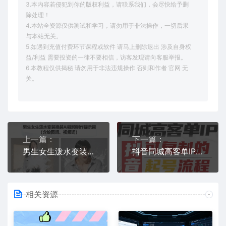
3.本内容若侵犯到你的版权利益，请联系我们，会尽快给予删
除处理！
4.本站全资源仅供测试和学习，请勿用于非法操作，一切后果
与本站无关。
5.如遇到充值付费环节课程或软件 请马上删除退出 涉及自身权
益/利益 需要投资的一律不要相信，访客发现请向客服举报。
6.本教程仅供揭秘 请勿用于非法违规操作 否则和作者 官网 无
关。
上一篇：
下一篇：
男生女生泼水变装换装AI视频制作提示词(含绘图词、视频词)
抖音同城高客单IP—可复制的起号流程
相关资源