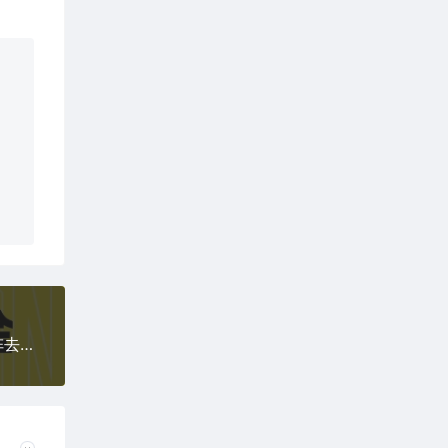
番茄音乐人掘金，单账号最高可撸1k+，可无限矩阵去做，零投入