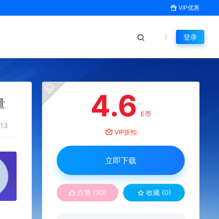
VIP优惠
登录
4.6
量
E币
13
VIP折扣
立即下载
点赞 (
30
)
收藏 (0)