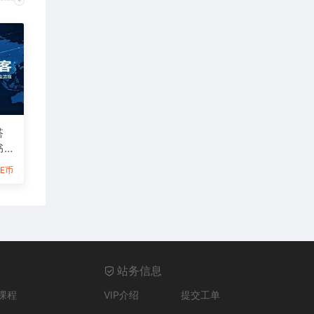
搭
书T
到成
6E币
站务信息
课程
VIP介绍
提交工单