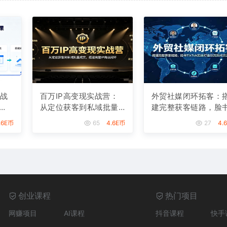
实战
百万IP高变现实战营：
外贸社媒闭环拓客：
从定位获客到私域批量
建完整获客链路，脸
速
成交，搭建完整IP商业
ikTok实操打通引流
.6E币
65
4.6E币
27
4.
闭环
交全流程
创业课程
热门项目
网赚项目
AI课程
抖音课程
快手