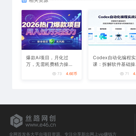
爆款Ai项目，月化过
Codex自动化编程
万，无需耗费精力操
课：拆解软件基础操
作，稳健实现每月增收
作，搭配实用插件快
73
4.6E币
71
4
掌握AI代码编写能力
全网首发各大平台项目资源、专注分享新出网上vip赚钱方