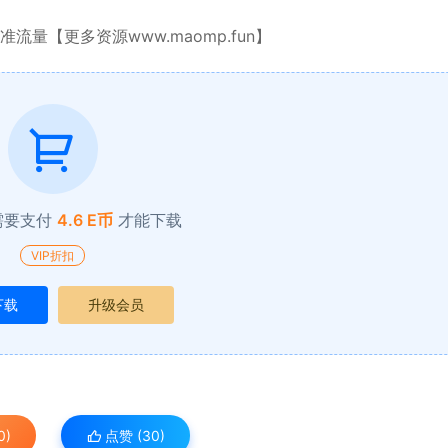
量【更多资源www.maomp.fun】
需要支付
4.6 E币
才能下载
VIP折扣
下载
升级会员
0)
点赞 (
30
)