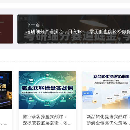
下一篇：
2w+，操作简单
旅业获客操盘实战课：
新品转化提速实战课
，
深挖获客底层逻辑，依
拆解全链路优化策略
辑
靠攻略内容搭建旅游行
从流量承接到下单成