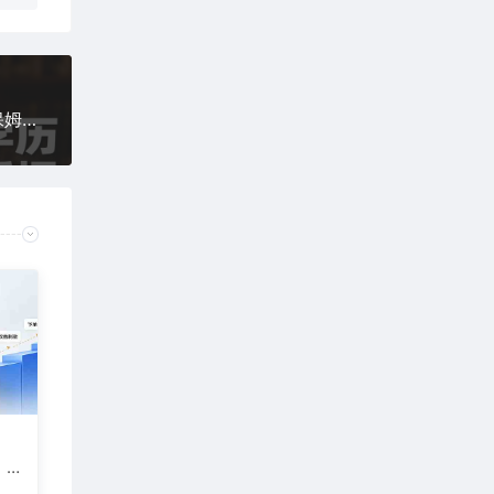
考研细分赛道掘金，日入1k+，学历低也能轻松做保姆式手把手教学，不做真的亏大了【揭秘】
：
，
交