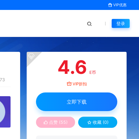
VIP优惠
登录
4.6
E币
73
VIP折扣
立即下载
点赞 (
55
)
收藏 (0)