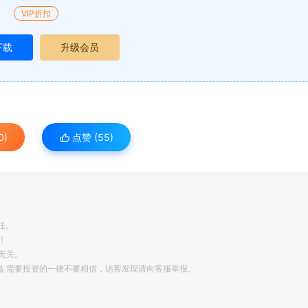
VIP折扣
下载
升级会员
0)
点赞 (
55
)
任。
！
无关。
利益 需要投资的一律不要相信，访客发现请向客服举报。