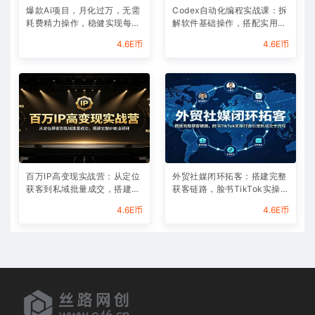
爆款Ai项目，月化过万，无需
Codex自动化编程实战课：拆
耗费精力操作，稳健实现每月
解软件基础操作，搭配实用插
增收
件快速掌握AI代码编写能力
4.6E币
4.6E币
百万IP高变现实战营：从定位
外贸社媒闭环拓客：搭建完整
获客到私域批量成交，搭建完
获客链路，脸书TikTok实操打
整IP商业闭环
通引流到成交全流程
4.6E币
4.6E币