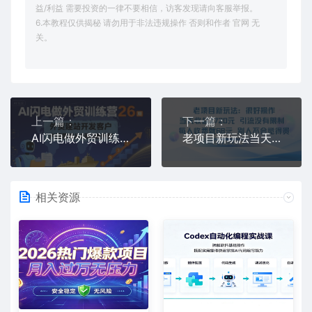
益/利益 需要投资的一律不要相信，访客发现请向客服举报。
6.本教程仅供揭秘 请勿用于非法违规操作 否则和作者 官网 无
关。
上一篇：
下一篇：
AI闪电做外贸训练营26期，外贸建站开发客户内容营销从0到3做外贸
老项目新玩法当天收益1k+每个人收费68米 不违规不封号
相关资源