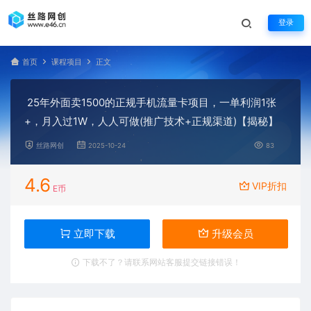
登录
首页
课程项目
正文
25年外面卖1500的正规手机流量卡项目，一单利润1张
+，月入过1W，人人可做(推广技术+正规渠道)【揭秘】
丝路网创
2025-10-24
83
4.6
VIP折扣
E币
立即下载
升级会员
下载不了？请联系网站客服提交链接错误！