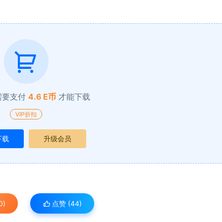
需要支付
4.6 E币
才能下载
VIP折扣
下载
升级会员
0)
点赞 (
44
)