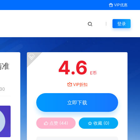
VIP优惠
登录
4.6
精准
E币
VIP折扣
30
立即下载
点赞 (
44
)
收藏 (0)