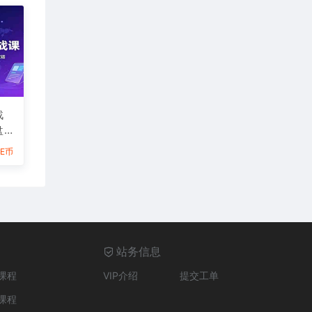
战
盘
盲
6E币
站务信息
课程
VIP介绍
提交工单
课程