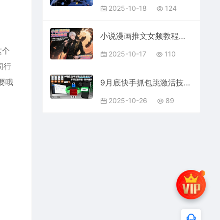
2025-10-18
124
小说漫画推文女频教程，让所有小白从0成为行业内高手，简单暴力兼职轻松挣米
这个
2025-10-17
110
同行
要哦
9月底快手抓包跳激活技术，不保证百分百，具体自测
2025-10-26
89