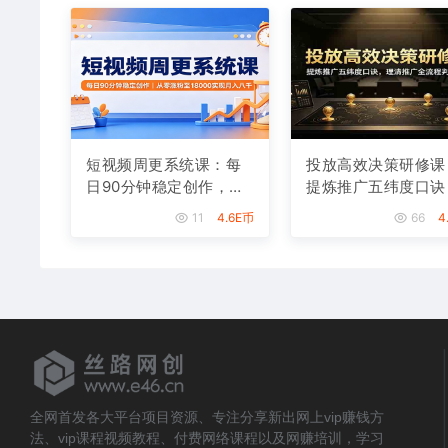
短视频周更系统课：每
投放高效决策研修课
日90分钟稳定创作，从
提炼推广五纬度口诀
零涨粉至18000实现月
理清推广全流程判断
11
4.6E币
66
4
入八千
辑
全网首发各大平台项目资源、专注分享新出网上vip赚钱方
法、vip课程视频教程、付费网络课程以及网赚培训，学习