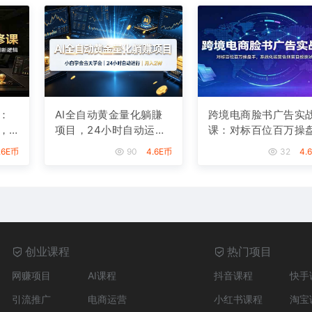
：
AI全自动黄金量化躺賺
跨境电商脸书广告实
，
项目，24小时自动运
课：对标百位百万操
逻
行，月入2W！
手，系统化运营告别
.6E币
90
4.6E币
32
4.
目投放试错
创业课程
热门项目
网赚项目
AI课程
抖音课程
快手
引流推广
电商运营
小红书课程
淘宝