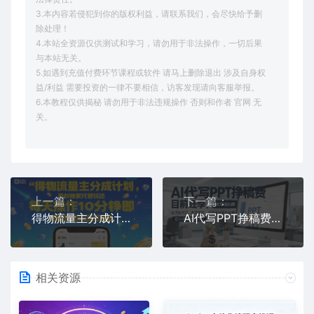
3.本内容若侵犯到你的版权利益，请联系我们，会尽快给予删
除处理！
4.本站全资源仅供测试和学习，请勿用于非法操作，一切后果
与本站无关。
5.如遇到充值付费环节课程或软件 请马上删除退出 涉及自身权
益/利益 需要投资的一律不要相信，访客发现请向客服举报。
6.本教程仅供揭秘 请勿用于非法违规操作 否则和作者 官网 无
关。
上一篇：
下一篇：
得物流量主分成计划，原创独家托管玩法，每天操作10分钟即可轻松挣米【揭秘】
AI代写PPT挣稿费，目前旺季，单子做不完，多劳多得，当天做当天见收益，日入5张【附赠工具】
相关资源