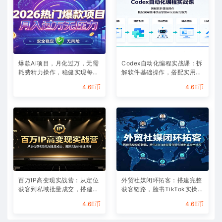
爆款Ai项目，月化过万，无需
Codex自动化编程实战课：拆
耗费精力操作，稳健实现每月
解软件基础操作，搭配实用插
增收
件快速掌握AI代码编写能力
4.6E币
4.6E币
百万IP高变现实战营：从定位
外贸社媒闭环拓客：搭建完整
获客到私域批量成交，搭建完
获客链路，脸书TikTok实操打
整IP商业闭环
通引流到成交全流程
4.6E币
4.6E币