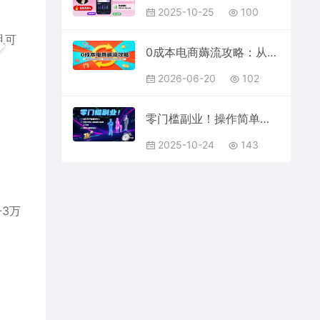
2025-10-25
100
且可
0成本电商薅流攻略：从基础薅流逻辑到矩阵玩法，掌握抖店裂变与后期运营变现技巧
2026-06-20
102
零门槛副业！操作简单适合所有人，学生宝妈上班族都可以做，上手快，单日1k睡后收益【揭秘】
2025-10-24
143
3万