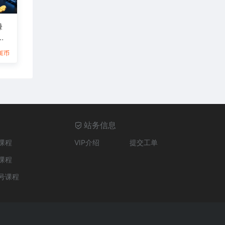
賺
6E币
站务信息
课程
VIP介绍
提交工单
课程
号课程