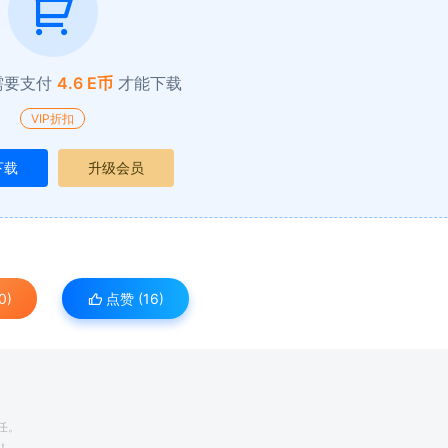
需要支付
4.6 E币
才能下载
VIP折扣
下载
升级会员
0)
点赞 (
16
)
任。
！