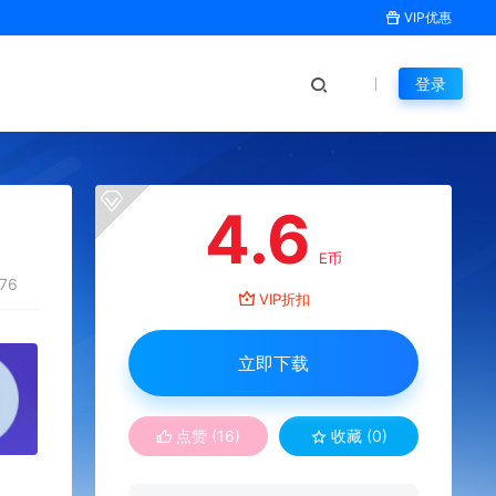
VIP优惠
登录
4.6
E币
76
VIP折扣
立即下载
点赞 (
16
)
收藏 (0)