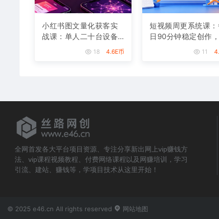
小红书图文量化获客实
短视频周更系统课：
战课：单人二十台设备
日90分钟稳定创作
矩阵搭建，标准化流程
零涨粉至18000实现
18
4.6E币
11
4
高效批量引流获客
入八千
全网首发各大平台项目资源、专注分享新出网上vip赚钱方
法、vip课程视频教程、付费网络课程以及网赚培训，学习
引流、建站、赚钱等，学项目技术从这里开始！
© 2025 e46.cn All rights reserved
网站地图