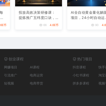
每
投放高效决策研修课：
AI全自动黄金量化躺
，从
提炼推广五纬度口诀，
项目，24小时自动运
月
理清推广全流程判断逻
行，月入2W！
.6E币
66
4.6E币
90
4.
辑
创业课程
热门项目
网赚项目
AI课程
抖音课程
快手
引流推广
电商运营
小红书课程
淘宝
短视频
电商带货
拼多多课程
视频