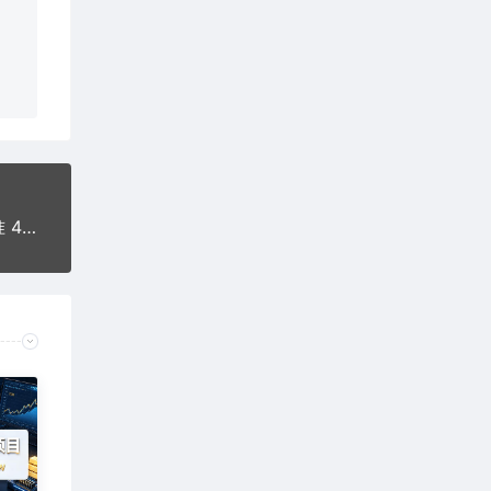
私域冷门赛道单个收费198米引流模板简单人群精准 45%的转化率单人一天大概收益多张