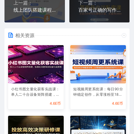
上一篇：
下一篇：
线上团队搭建课程，省社保，聚人才，降成本，增利润，团队管理必看
百家号正确的写作的方式，小白也可以轻松写出原创文章，10分钟学会，新手也能日更爆文日入3张
相关资源
小红书图文量化获客实战课：
短视频周更系统课：每日90分
单人二十台设备矩阵搭建，标
钟稳定创作，从零涨粉至180
准化流程高效批量引流获客
00实现月入八千
4.6E币
4.6E币