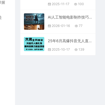
掌握
2025-11-17
100
、
AI人工智能电影制作技巧及后期完整终极指南：零成本学技能，碎片时间副业增收
处
2026-01-16
77
25年6月高爆抖音无人直播最新撸音浪掘金项目，门槛低小白可做，无脑日入1k，可矩阵放大【揭秘】
2025-10-17
139