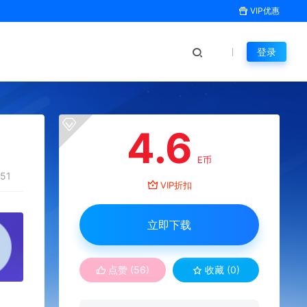
VIP优惠
登录
4.6
E币
51
VIP折扣
立即下载
点赞 (
56
)
收藏 (0)