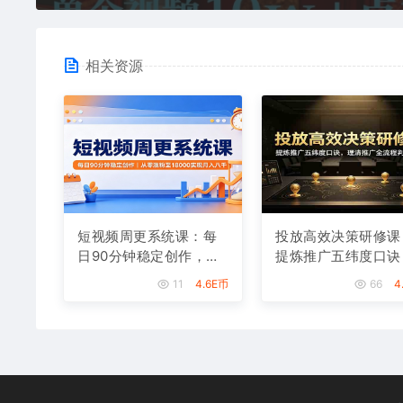
相关资源
短视频周更系统课：每
投放高效决策研修课
日90分钟稳定创作，从
提炼推广五纬度口诀
零涨粉至18000实现月
理清推广全流程判断
11
4.6E币
66
4
入八千
辑