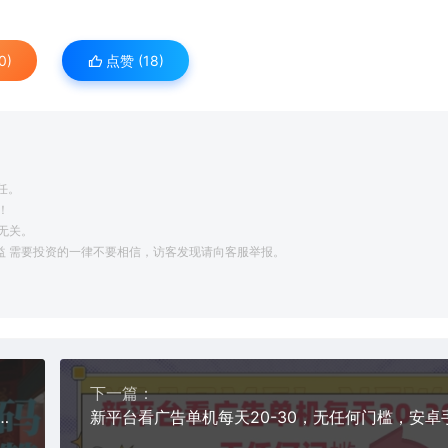
0)
点赞 (
18
)
任。
！
无关。
利益 需要投资的一律不要相信，访客发现请向客服举报。
下一篇：
雕，创造国风流量密码，单个视频10w+点赞