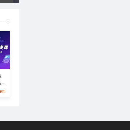
战
盘
盲
6E币