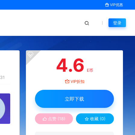
VIP优惠
登录
4.6
E币
31
VIP折扣
立即下载
点赞 (
18
)
收藏 (0)