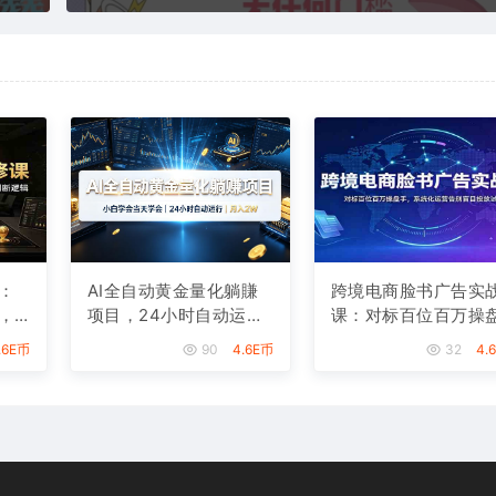
：
AI全自动黄金量化躺賺
跨境电商脸书广告实
，
项目，24小时自动运
课：对标百位百万操
逻
行，月入2W！
手，系统化运营告别
.6E币
90
4.6E币
32
4.
目投放试错