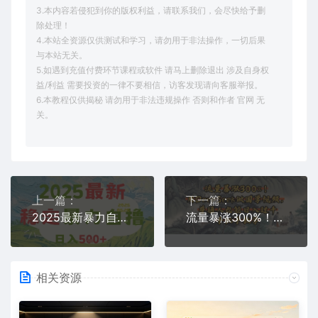
3.本内容若侵犯到你的版权利益，请联系我们，会尽快给予删
除处理！
4.本站全资源仅供测试和学习，请勿用于非法操作，一切后果
与本站无关。
5.如遇到充值付费环节课程或软件 请马上删除退出 涉及自身权
益/利益 需要投资的一律不要相信，访客发现请向客服举报。
6.本教程仅供揭秘 请勿用于非法违规操作 否则和作者 官网 无
关。
上一篇：
下一篇：
2025最新暴力自撸项目，日入5张+，可矩阵操作【揭秘】
流量暴涨300%！用DeepSeek做国学视频，普通人也能日入过k
相关资源