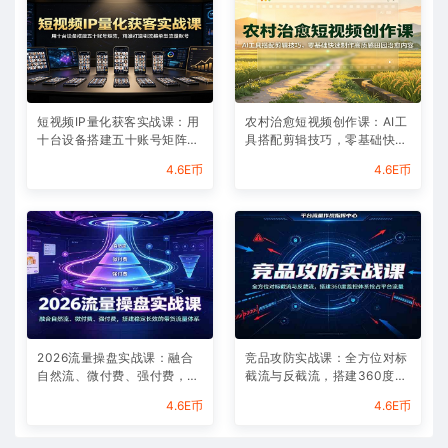
短视频IP量化获客实战课：用
农村治愈短视频创作课：AI工
十台设备搭建五十账号矩阵，
具搭配剪辑技巧，零基础快速
精准打造引流接单型流量账号
制作高质感田园治愈内容
4.6E币
4.6E币
2026流量操盘实战课：融合
竞品攻防实战课：全方位对标
自然流、微付费、强付费，搭
截流与反截流，搭建360度监
建稳定长效的带货流量体系
控体系抢占平台流量
4.6E币
4.6E币