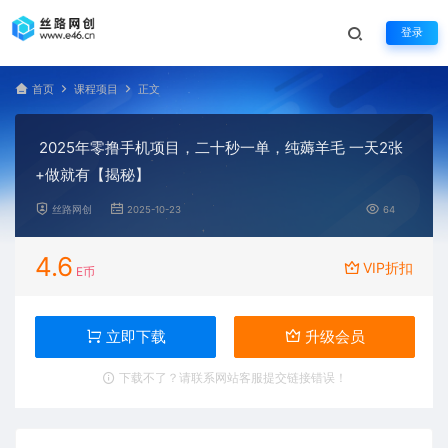
登录
首页
课程项目
正文
2025年零撸手机项目，二十秒一单，纯薅羊毛 一天2张
+做就有【揭秘】
丝路网创
2025-10-23
64
4.6
VIP折扣
E币
立即下载
升级会员
下载不了？请联系网站客服提交链接错误！