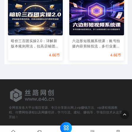
暗价三百团实操2.0：详解新
六边形短视频系统课：账号拍
版本规则用法，拉高店铺团购
摄内容剪辑投流，多行业案例
出单与整体营业额
拆解打造长效爆款账号
4.6E币
4.6E币
全网首发各大平台项目资源、专注分享新出网上vip赚钱方法、vip课程视频教
程、付费网络课程以及网赚培训，学习引流、建站、赚钱等，学项目技术从这里
开始！