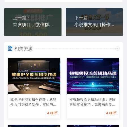
上一篇：
下一篇：
首发项目，微信群推广，一天15单，每单利润10米，无脑日入3-5张【揭秘】
小说推文项目操作全流程第一弹，0粉就能做，门槛低非常适合新手
相关资源
故事IP全能剪辑创作课：从软
短视频投流剪辑精品课：讲解
件入门到成片制作，实拍与AI
剪辑实操技巧，高级画面质感
配音结合快速打造优质内容
助力作品投流放大曝光
4.6E币
4.6E币