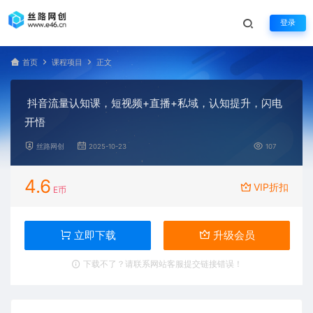
登录
首页
课程项目
正文
抖音流量认知课，短视频+直播+私域，认知提升，闪电
开悟
丝路网创
2025-10-23
107
4.6
VIP折扣
E币
立即下载
升级会员
下载不了？请联系网站客服提交链接错误！