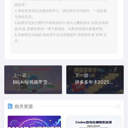
除处理！
4.本站全资源仅供测试和学习，请勿用于非法操作，一切后果
与本站无关。
5.如遇到充值付费环节课程或软件 请马上删除退出 涉及自身权
益/利益 需要投资的一律不要相信，访客发现请向客服举报。
6.本教程仅供揭秘 请勿用于非法违规操作 否则和作者 官网 无
关。
上一篇：
下一篇：
B站AI短视频带货，新手一天5张，全新玩法【保姆级教程】
拼多多年卡2025Pro版，五大板块从认知到基础、从推广到活动、从活动到玩法
相关资源