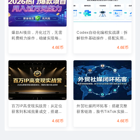
爆款Ai项目，月化过万，无需
Codex自动化编程实战课：拆
耗费精力操作，稳健实现每月
解软件基础操作，搭配实用插
增收
件快速掌握AI代码编写能力
4.6E币
4.6E币
百万IP高变现实战营：从定位
外贸社媒闭环拓客：搭建完整
获客到私域批量成交，搭建完
获客链路，脸书TikTok实操打
整IP商业闭环
通引流到成交全流程
4.6E币
4.6E币