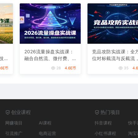
2026流量操盘实战课：
竞品攻防实战课：全
技
融合自然流、微付费、
位对标截流与反截流
高
强付费，搭建稳定长效
搭建360度监控体系
.6E币
28
4.6E币
35
4.
的带货流量体系
占平台流量
创业课程
热门项目
网赚项目
AI课程
抖音课程
快手
引流推广
电商运营
小红书课程
淘宝