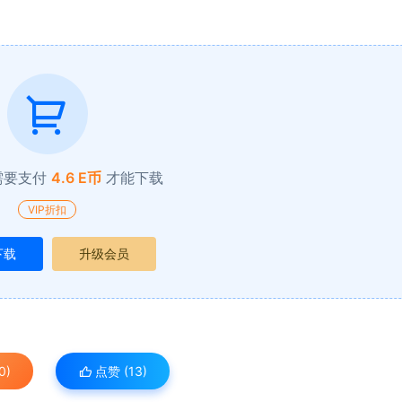
需要支付
4.6 E币
才能下载
VIP折扣
下载
升级会员
0)
点赞 (
13
)