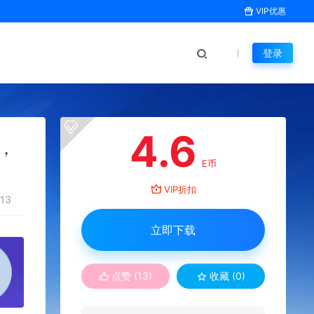
VIP优惠
登录
4.6
，
E币
VIP折扣
13
立即下载
点赞 (
13
)
收藏 (0)