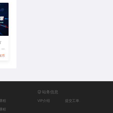
方
，
抢
6E币
站务信息
课程
VIP介绍
提交工单
课程