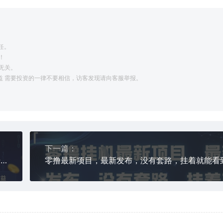
任。
！
无关。
利益 需要投资的一律不要相信，访客发现请向客服举报。
下一篇：
百度打金最新0撸玩法，每天10分钟，简单无脑，单号收益70+，全自动矩阵挂G【揭秘】