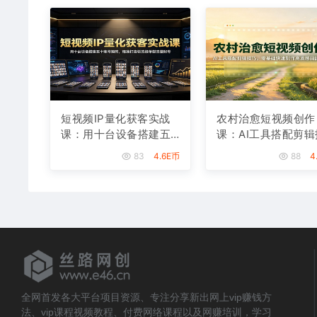
短视频IP量化获客实战
农村治愈短视频创作
课：用十台设备搭建五
课：AI工具搭配剪辑
十账号矩阵，精准打造
巧，零基础快速制作
83
4.6E币
88
4
引流接单型流量账号
质感田园治愈内容
全网首发各大平台项目资源、专注分享新出网上vip赚钱方
法、vip课程视频教程、付费网络课程以及网赚培训，学习