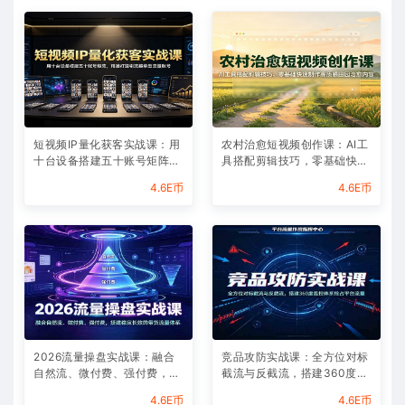
短视频IP量化获客实战课：用
农村治愈短视频创作课：AI工
十台设备搭建五十账号矩阵，
具搭配剪辑技巧，零基础快速
精准打造引流接单型流量账号
制作高质感田园治愈内容
4.6E币
4.6E币
2026流量操盘实战课：融合
竞品攻防实战课：全方位对标
自然流、微付费、强付费，搭
截流与反截流，搭建360度监
建稳定长效的带货流量体系
控体系抢占平台流量
4.6E币
4.6E币