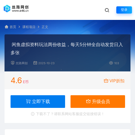
登录
首页
课程项目
正文
闲鱼虚拟资料玩法两份收益，每天5分钟全自动发货日入
多张
丝路网创
2025-10-23
103
4.6
VIP折扣
E币
立即下载
升级会员
下载不了？请联系网站客服提交链接错误！