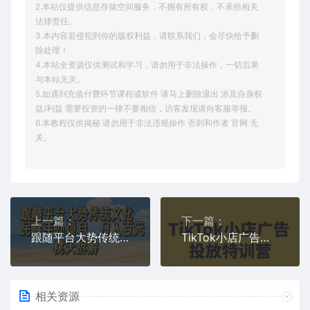
2.本站仅提供信息存储空间服务，不拥有所有权，不承担相关
法律责任。
3.本内容若侵犯到你的版权利益，请联系我们，会尽快给予删
除处理！
4.本站全资源仅供测试和学习，请勿用于非法操作，一切后果
与本站无关。
5.如遇到充值付费环节课程或软件 请马上删除退出 涉及自身权
益/利益 需要投资的一律不要相信，访客发现请向客服举报。
6.本教程仅供揭秘 请勿用于非法违规操作 否则和作者 官网 无
关。
上一篇：
下一篇：
跟随平台大势传统文化民族手办项目，操作非常简单，日入1张
TikTok小店广告投放特训营，6天破局计划专治各种“投不动”，教你经过月销百万验证的实战干货
相关资源