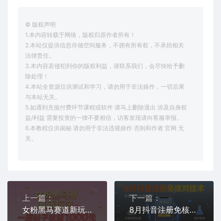
© 版权声明
1.本内容转载于网络，版权归原作者所有！
2.本站仅提供信息存储空间服务，不拥有所有权，不承担相关
法律责任。
3.本内容若侵犯到你的版权利益，请联系我们，会尽快给予删
除处理！
4.本站全资源仅供测试和学习，请勿用于非法操作，一切后果
与本站无关。
5.如遇到充值付费环节课程或软件 请马上删除退出 涉及自身权
益/利益 需要投资的一律不要相信，访客发现请向客服举报。
6.本教程仅供揭秘 请勿用于非法违规操作 否则和作者 官网 无
关。
上一篇：
下一篇：
女粉黑马赛道新玩法，一篇帖子收益1k，零基础小白无脑入非常适合
8月抖音注册免核对技术，不保证百分百，自测