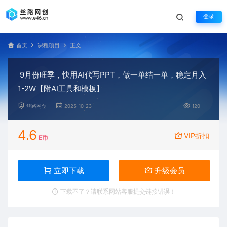
登录
首页
课程项目
正文
9月份旺季，快用AI代写PPT，做一单结一单，稳定月入
1-2W【附AI工具和模板】
丝路网创
2025-10-23
120
4.6
VIP折扣
E币
立即下载
升级会员
下载不了？请联系网站客服提交链接错误！