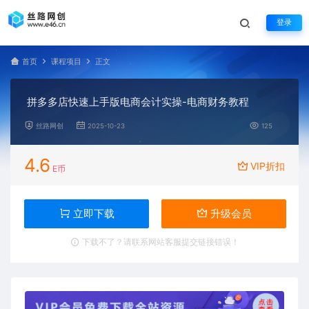
登录
首页
课程项目
正文
拼多多店快速上手版电商会计实操-电商财务教程
丝路网创
2025-10-23
125
4.6
VIP折扣
E币
立即下载
升级会员
下载不了？请联系网站客服提交链接错误！