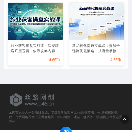
旅业获客操盘实战课：深挖获
新品转化提速实战课：拆解全
客底层逻辑，依靠攻略内容搭
链路优化策略，从流量承接到
建旅游行业稳定引流体系
下单成交稳步拉高新品转化率
4.6E币
4.6E币
全网首发各大平台项目资源、专注分享新出网上vip赚钱方法、vip课程视频教
程、付费网络课程以及网赚培训，学习引流、建站、赚钱等，学项目技术从这里
开始！