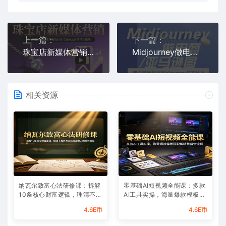
上一篇：
下一篇：
珠宝店新媒体营销，助力珠宝商家快速掌握短视频与直播运营的核心策略
Midjourney做电商亚马逊图-商业落地级别Midjourney学习计划-AI跨境电商教程
相关资源
纳瓦尔致富心法研修课：拆解
零基础AI短视频全能课：多款
10条核心财富逻辑，理清不靠
AI工具实操，海量爆款模板搭
内卷实现被动收入的成长路径
配剪辑带货全流程
4.6E币
4.6E币