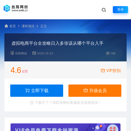
登录
首页
课程项目
正文
虚拟电商平台全攻略日入多张该从哪个平台入手
丝路网创
2025-10-23
146
4.6
VIP折扣
E币
立即下载
升级会员
下载不了？请联系网站客服提交链接错误！