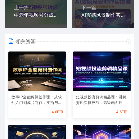
上一篇：
下一篇：
中老年视频号分成计划玩法，两天变现1k+
AI震撼风景制作实操课，快速起千粉万粉号
相关资源
故事IP全能剪辑创作课：从软
短视频投流剪辑精品课：讲解
件入门到成片制作，实拍与AI
剪辑实操技巧，高级画面质感
配音结合快速打造优质内容
助力作品投流放大曝光
4.6E币
4.6E币