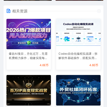
相关资源
爆款Ai项目，月化过万，无需
Codex自动化编程实战课：拆
耗费精力操作，稳健实现每月
解软件基础操作，搭配实用插
增收
件快速掌握AI代码编写能力
4.6E币
4.6E币