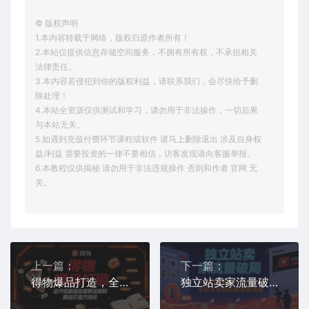
© 版权声明
1.本内容转载于网络，版权归原作者所有！
2.本站仅提供信息存储空间服务，不拥有所有权，不承担相关
法律责任。
3.本内容若侵犯到你的版权利益，请联系我们，会尽快给予删
除处理！
4.本站全资源仅供测试和学习，请勿用于非法操作，一切后果
与本站无关。
5.如遇到充值付费环节课程或软件 请马上删除退出 涉及自身权
益/利益 需要投资的一律不要相信，访客发现请向客服举报。
6.本教程仅供揭秘 请勿用于非法违规操作 否则和作者 官网 无
关。
上一篇：
下一篇：
得物爆品打造，全方位梳理得物流量算法规则爆品打造规则
独立站卖家流量破局：从0到1掌握YouTube引流，手把手带你玩转油管流量