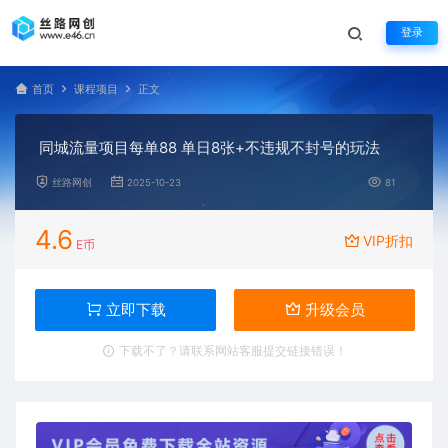
登录
首页
课程项目
正文
同城流量项目每单88 单日8张+不违规不封号的玩法
丝路网创
2025-10-23
81
4.6
VIP折扣
E币
立即下载
升级会员
下载不了？请联系网站客服提交链接错误！