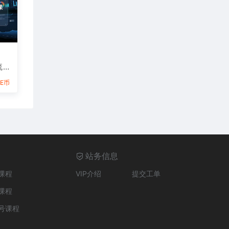
流
告
6E币
站务信息
课程
VIP介绍
提交工单
课程
号课程