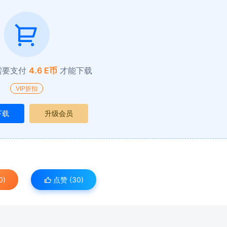
需要支付
4.6 E币
才能下载
VIP折扣
下载
升级会员
0)
点赞 (
30
)