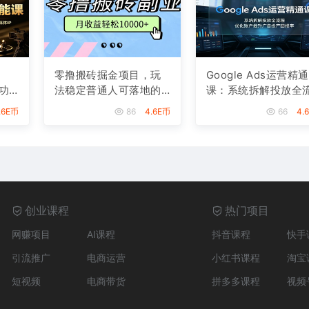
零撸搬砖掘金项目，玩
Google Ads运营精通
功
法稳定普通人可落地的
课：系统拆解投放全
造
长期副业，月收益轻松1
程，优化账户提升广
.6E币
86
4.6E币
66
4.
0000+
投产回报率
创业课程
热门项目
网赚项目
AI课程
抖音课程
快手
引流推广
电商运营
小红书课程
淘宝
短视频
电商带货
拼多多课程
视频