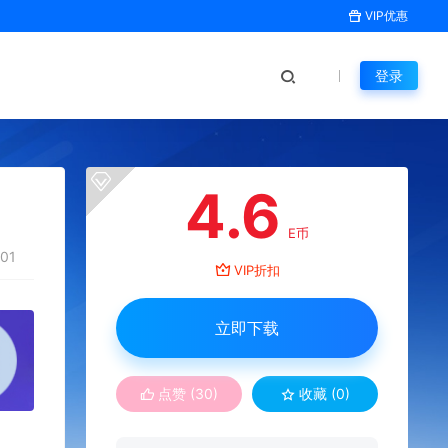
VIP优惠
登录
4.6
E币
01
VIP折扣
立即下载
点赞 (
30
)
收藏 (0)