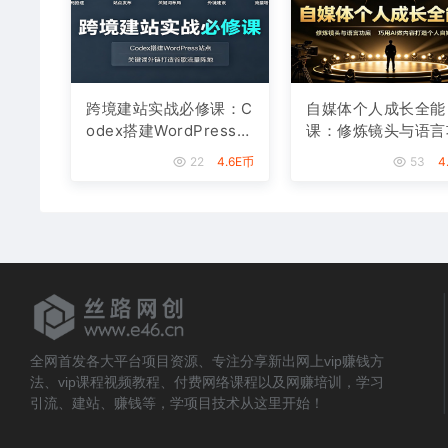
跨境建站实战必修课：C
自媒体个人成长全能
odex搭建WordPress站
课：修炼镜头与语言
点，关键词外链打造谷
底，巧用AI做内容打
22
4.6E币
53
4
歌流量阵地
个人自媒体IP
全网首发各大平台项目资源、专注分享新出网上vip赚钱方
法、vip课程视频教程、付费网络课程以及网赚培训，学习
引流、建站、赚钱等，学项目技术从这里开始！