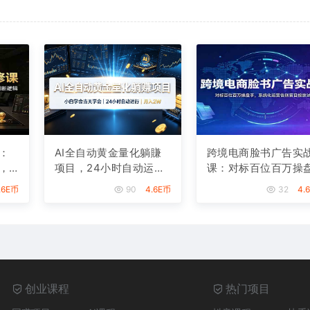
：
AI全自动黄金量化躺賺
跨境电商脸书广告实
，
项目，24小时自动运
课：对标百位百万操
逻
行，月入2W！
手，系统化运营告别
.6E币
90
4.6E币
32
4.
目投放试错
创业课程
热门项目