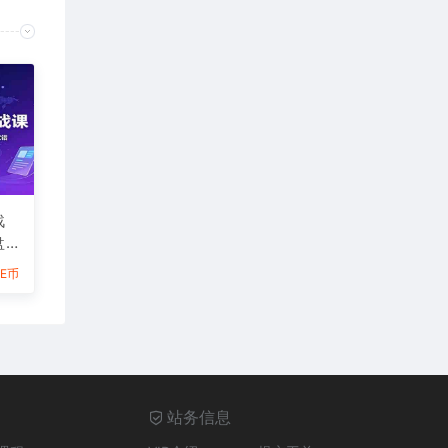
战
盘
盲
6E币
站务信息