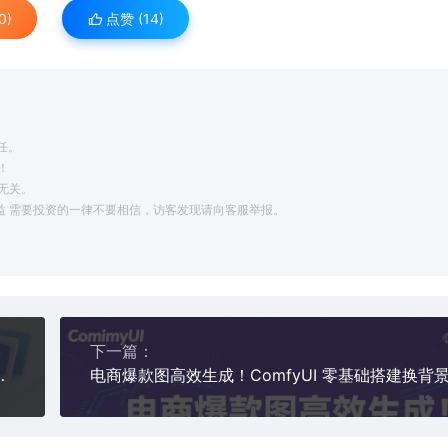
0)
点赞 (
14
)
任。
！
无关。
利益 需要投资的一律不要相信，访客发现请向客服举报。
下一篇：
，小白也能快速上手【附赠选品工具】