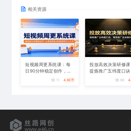
相关资源
短视频周更系统课：每
投放高效决策研修课
日90分钟稳定创作，从
提炼推广五纬度口诀
零涨粉至18000实现月
理清推广全流程判断
11
4.6E币
66
4
入八千
辑