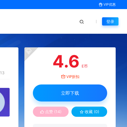
VIP优惠
登录
4.6
E币
13
VIP折扣
立即下载
点赞 (
14
)
收藏 (0)