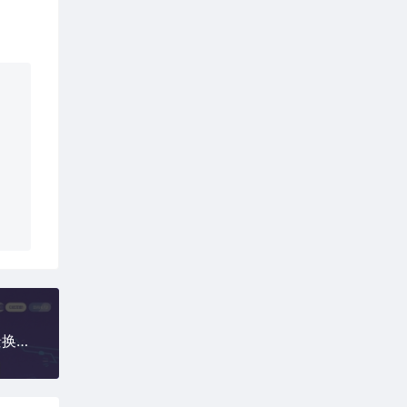
电商爆款图高效生成！ComfyUI 零基础搭建换背景换装全流程商业工作流