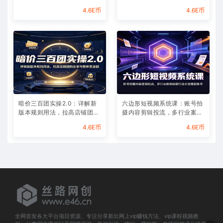
配音结合快速打造优质内容
助力作品投流放大曝光
4.6E币
4.6E币
暗价三百团实操2.0：详解新
六边形短视频系统课：账号拍
版本规则用法，拉高店铺团购
摄内容剪辑投流，多行业案例
出单与整体营业额
拆解打造长效爆款账号
4.6E币
4.6E币
全网首发各大平台项目资源、专注分享新出网上vip赚钱方法、vip课程视频教