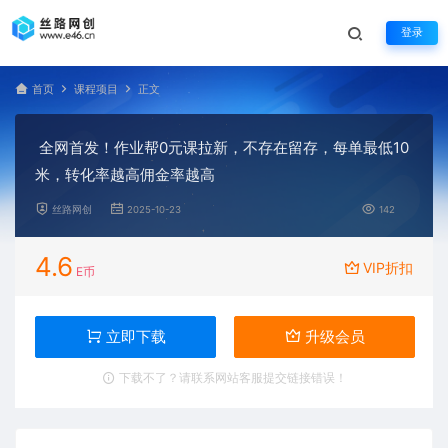
登录
首页
课程项目
正文
全网首发！作业帮0元课拉新，不存在留存，每单最低10
米，转化率越高佣金率越高
丝路网创
2025-10-23
142
4.6
VIP折扣
E币
立即下载
升级会员
下载不了？请联系网站客服提交链接错误！