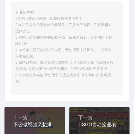
© 版权声明
1.本内容转载于网络，版权归原作者所有！
2.本站仅提供信息存储空间服务，不拥有所有权，不承担相关
法律责任。
3.本内容若侵犯到你的版权利益，请联系我们，会尽快给予删
除处理！
4.本站全资源仅供测试和学习，请勿用于非法操作，一切后果
与本站无关。
5.如遇到充值付费环节课程或软件 请马上删除退出 涉及自身权
益/利益 需要投资的一律不要相信，访客发现请向客服举报。
6.本教程仅供揭秘 请勿用于非法违规操作 否则和作者 官网 无
关。
上一篇：
下一篇：
不会做视频又想爆流？多赛道可用，「抄作业式」爆款公式
CSGO自动捡漏项目，最新独家玩法，一个手机即可操作，新手小白轻松月入1W+，操作简单易上手【揭秘】