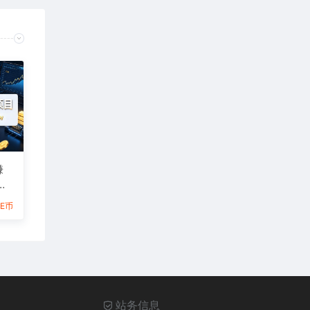
賺
6E币
站务信息