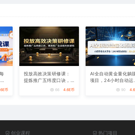
每
投放高效决策研修课：
AI全自动黄金量化躺
，从
提炼推广五纬度口诀，
项目，24小时自动运
月
理清推广全流程判断逻
行，月入2W！
.6E币
66
4.6E币
90
4.
辑
创业课程
热门项目