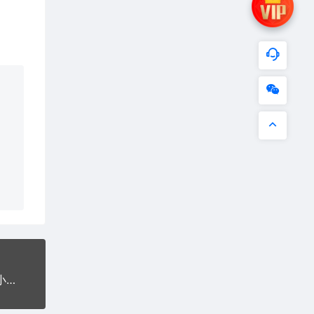
公众号流量主掘金新玩法，利用AI工具发布爆文，小白也能篇篇10W+文章，零门槛变现，单日收入4位数