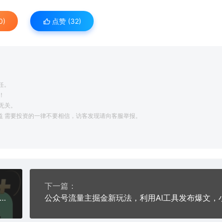
0)
点赞 (
32
)
任。
！
无关。
利益 需要投资的一律不要相信，访客发现请向客服举报。
下一篇：
1k+的高流量赛道新玩法，AI指令生成，对新手小白友好【附带指令词】