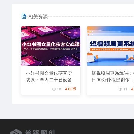
相关资源
小红书图文量化获客实
短视频周更系统课：
战课：单人二十台设备
日90分钟稳定创作
矩阵搭建，标准化流程
零涨粉至18000实现
18
4.6E币
11
4
高效批量引流获客
入八千