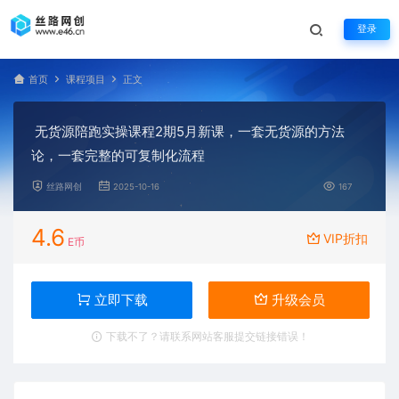
登录
首页
课程项目
正文
无货源陪跑实操课程2期5月新课，一套无货源的方法
论，一套完整的可复制化流程
丝路网创
2025-10-16
167
4.6
VIP折扣
E币
立即下载
升级会员
下载不了？请联系网站客服提交链接错误！