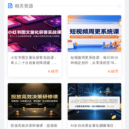
相关资源
小红书图文量化获客实战课：
短视频周更系统课：每日90分
单人二十台设备矩阵搭建，标
钟稳定创作，从零涨粉至180
准化流程高效批量引流获客
00实现月入八千
4.6E币
4.6E币
投放高效决策研修课：提炼推
AI全自动黄金量化躺賺项目，