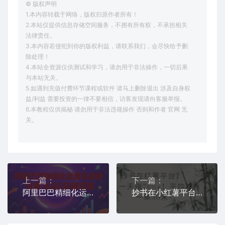
© 版权声明
1.本内容转载于网络，版权归原作者所有！
2.本站仅提供信息存储空间服务，不拥有所有权，不承担相关
法律责任。
3.本内容若侵犯到你的版权利益，请联系我们，会尽快给予删
除处理！
4.本站全资源仅供测试和学习，请勿用于非法操作，一切后果
与本站无关。
5.如遇到充值付费环节课程或软件 请马上删除退出 涉及自身权
益/利益 需要投资的一律不要相信，访客发现请向客服举报。
6.本教程仅供揭秘 请勿用于非法违规操作 否则和作者 官网 无
关。
上一篇：
下一篇：
阿里巴巴精细化运营实战课，引爆1688店铺流量
抄书在小红薯平台？平均一单30米，一天收益几张！