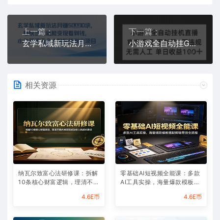
上一篇：
下一篇：
玄学私域新玩法月入1W+，最快当天就能变现看到米，小白新手适合入局做的副业项目
小游戏全自动挂G直播，官方授权 不违规不封号，无需人工单日收益1张+
相关资源
纳瓦尔致富心法研修课：拆解
零基础AI短视频全能课：多款
10条核心财富逻辑，理清不靠
AI工具实操，海量爆款模板搭
内卷实现被动收入的成长路径
配剪辑带货全流程
4.6E币
4.6E币