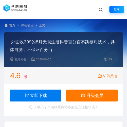
登录
首页
课程项目
正文
外面收299的8月无限注册抖音百分百不跳核对技术，具
体自测，不保证百分百
丝路网创
2025-10-20
65
4.6
VIP折扣
E币
立即下载
升级会员
下载不了？请联系网站客服提交链接错误！