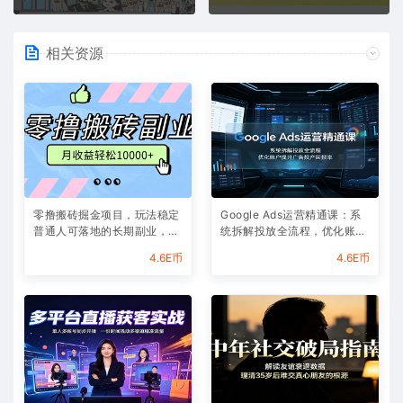
相关资源
零撸搬砖掘金项目，玩法稳定
Google Ads运营精通课：系
普通人可落地的长期副业，月
统拆解投放全流程，优化账户
收益轻松10000+
提升广告投产回报率
4.6E币
4.6E币