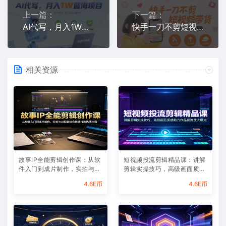
上一篇：
下一篇：
AI代写，月入1W蓝海项目，做一单结一单，永不失业【附工具AI指令】
快手一刀不剪短视频带货，新手小白轻松月入8k
相关资源
故事IP全能剪辑创作课：从软
短视频投流剪辑精品课：讲解
件入门到成片制作，实拍与AI
剪辑实操技巧，高级画面质感
配音结合快速打造优质内容
助力作品投流放大曝光
4.6E币
4.6E币