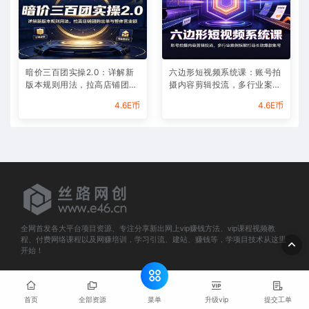
暗价三百团实操2.0：详解新
六边形短视频系统课：账号拍
版本规则用法，拉高店铺团购
摄内容剪辑投流，多行业案例
出单与整体营业额
拆解打造长效爆款账号
4.6E币
4.6E币
全网首发各大平台项目资源、专注分享新出网上vip赚钱方法、vip课程视频教
程、付费网络课程以及网赚培训，学习引流、建站、赚钱等，学项目技术从这里
开始！
© 2025 e46.cn All rights reserved
网站地图
菜单
首页
全部资源
升级vip
提交工单