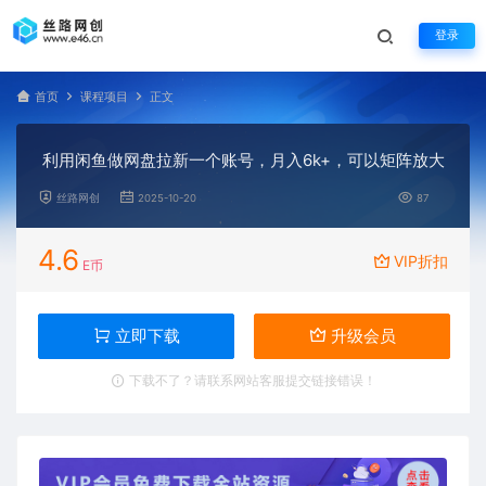
登录
首页
课程项目
正文
利用闲鱼做网盘拉新一个账号，月入6k+，可以矩阵放大
丝路网创
2025-10-20
87
4.6
VIP折扣
E币
立即下载
升级会员
下载不了？请联系网站客服提交链接错误！