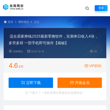
登录
首页
课程项目
正文
适合居家挣钱2025最新零撸软件，实测单日收入4张，
多劳多得 一部手机即可操作【揭秘】
丝路网创
2025-10-16
95
4.6
VIP折扣
E币
立即下载
升级会员
下载不了？请联系网站客服提交链接错误！