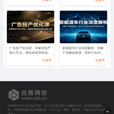
4.6E币
4.6E币
广告投产优化课：详解洗投产
新能源车行业深度解析：拆解
核心手法，落地多场景投放提
产业崛起根源，剖析行业内卷
效增收方案
与海外贸易争端现状
4.6E币
4.6E币
全网首发各大平台项目资源、专注分享新出网上vip赚钱方法、vip课程视频教
程、付费网络课程以及网赚培训，学习引流、建站、赚钱等，学项目技术从这里
开始！