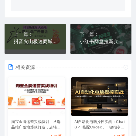
上一篇：
下一篇：
抖音火山极速商城自动刷广告撸金，自动运行挣收益，一天稳定2-5张，多机多挣，收益无上限【揭秘】
小红书网盘拉新实战教程，Canva+影刀RPA实现内容全自动化，1个小时生成7天笔记
相关资源
淘宝金牌运营实战特训：从选
AI自动化电脑操控实战：Chat
品推广落地爆款打造，店铺运
GPT搭配Codex，一键指令远
营全链路拆解
程自动操控电脑完成工作